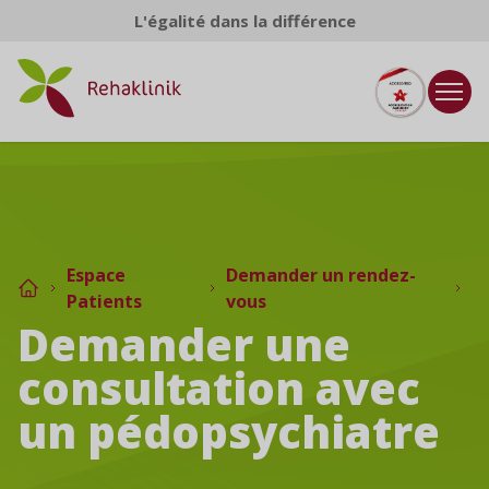
Aller au contenu
L'égalité dans la différence
Espace
Demander un rendez-
Patients
vous
Demander une
consultation avec
un pédopsychiatre