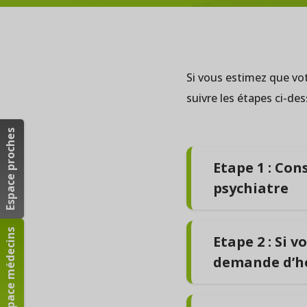
Si vous estimez que vot
suivre les étapes ci-des
Espace proches
Etape 1 : Co
psychiatre
Espace médecins
Votre médecin pour
Etape 2 : Si 
demande d’ho