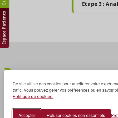
Formulaire :
Dema
Etape 3 : An
Espace Patients
Après analyse de 
médecin afin de di
Si vous répondez 
une perspective de
pourra vous être 
Annuaire 
Trouvez un
Ce site utilise des cookies pour améliorer votre expérien
Trouvez un 
trafic. Vous pouvez gérer vos préférences ou en savoir p
Trouvez un 
Politique de cookies.
Accepter
Refuser cookies non essentiels
Pré