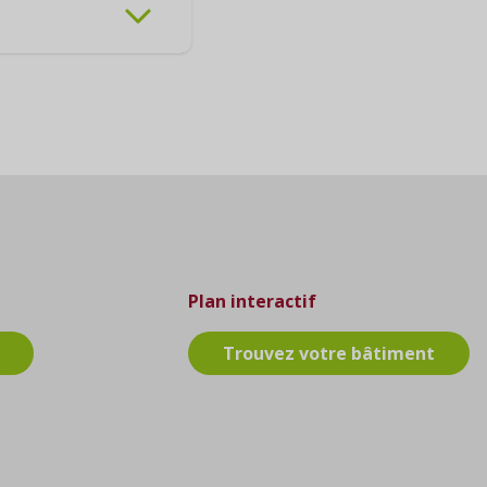
vous et avec votre
e psychique avec
 collaborateurs
Plan interactif
Trouvez votre bâtiment