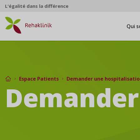
Aller au contenu
L'égalité dans la différence
Qui 
Espace Patients
Demander une hospitalisati
Demander 