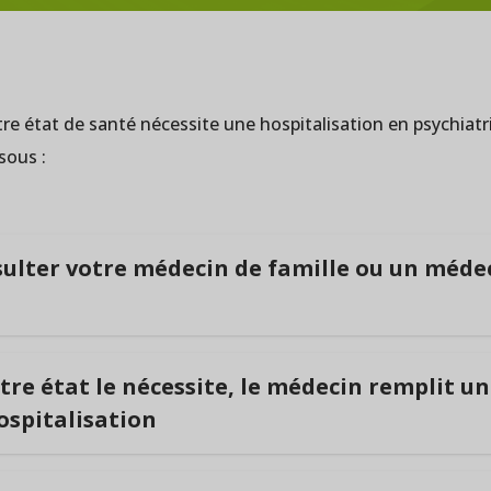
re état de santé nécessite une hospitalisation en psychiatr
sous :
nsulter votre médecin de famille ou un méde
ra vous conseiller et vous orienter vers la prise en charge 
votre état le nécessite, le médecin remplit u
spitalisation