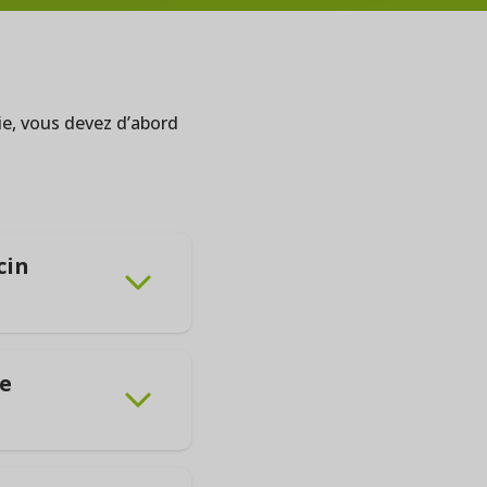
ie, vous devez d’abord
cin
la plus adaptée.
ne