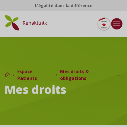
Aller au contenu
L'égalité dans la différence
Espace
Mes droits &
Patients
obligations
Mes droits