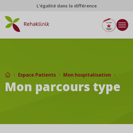
Aller au contenu
L'égalité dans la différence
Espace Patients
Mon hospitalisation
Mon parcours type