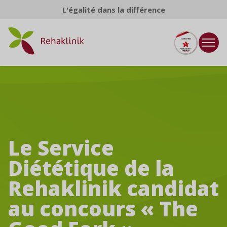
Aller au contenu
L'égalité dans la différence
Le Service
Diététique de la
Rehaklinik candidat
au concours « The