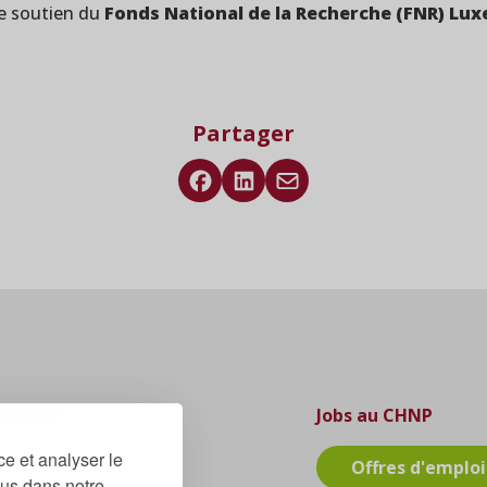
le soutien du
Fonds National de la Recherche (FNR) Lu
Partager
du CHNP
Jobs au CHNP
ce et analyser le
 médecin
Offres d'emploi
lus dans notre
autre professionnel