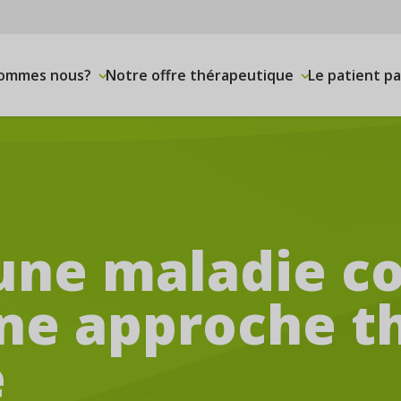
sommes nous?
Notre offre thérapeutique
Le patient p
 une maladie 
une approche t
e