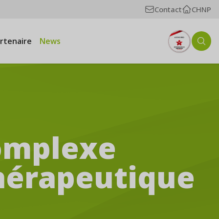
Contact
CHNP
artenaire
News
complexe
hérapeutique